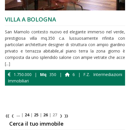
VILLA A BOLOGNA
San Mamolo contesto nuovo ed elegante immerso nel verde,
prestigiosa villa mq.350 c.a. lussuosamente rifinita con
particolari architetture designer di struttura con ampio giardino
privato e terrazza abitabile,al piano terra la zona giorno è
composta da uno splendido salone con ampie vetrate che acce
[...]
1.750.000 |
Mq
350 |
6 | F.Z. Intermediazioni
Immobiliari
...
|
24
|
25
|
26
| 27
Cerca il tuo immobile