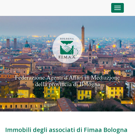
Toggle n
Federazione Agenti d'Affari in Mediazione
della provincia di Bologna
Immobili degli associati di Fimaa Bologna